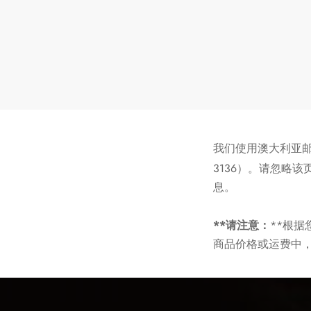
我们使用澳大利亚邮政
3136）。请忽略
息。
**请注意：
**根
商品价格或运费中