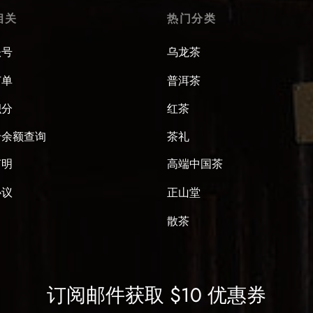
相关
热门分类
账号
乌龙茶
订单
普洱茶
积分
红茶
卡余额查询
茶礼
声明
高端中国茶
协议
正山堂
散茶
订阅邮件获取 $10 优惠券