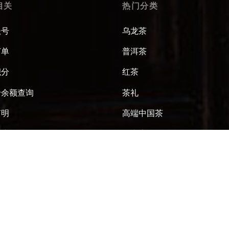
相关
热门分类
账号
乌龙茶
订单
普洱茶
积分
红茶
卡余额查询
茶礼
声明
高端中国茶
协议
正山堂
散茶
订阅邮件获取 $10 优惠券