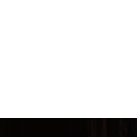
品
多
种
品
页
种
变
页
面
变
体。
面
上
体。
可
上
选
可
在
选
择
在
产
择
这
产
品
这
些
品
页
些
选
页
面
选
项
面
上
项
上
选
选
择
择
这
这
些
些
选
选
项
项