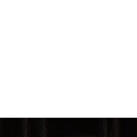
品
页
面
上
选
择
这
些
选
项