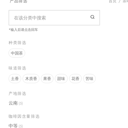
首页
/
茶
产品筛选
*输入后请点击回车
2016年
种类筛选
$
71.99
Select opt
中国茶
味道筛选
2022易
土香
木质香
果香
甜味
花香
苦味
$
100.99
产地筛选
Select opt
云南
(5)
咖啡因含量筛选
中等
(5)