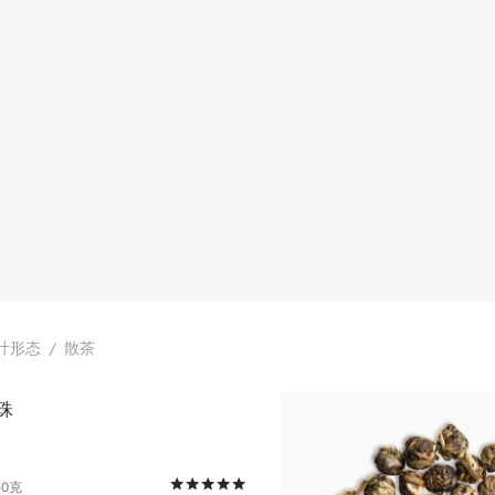
叶形态
/
散茶
评分
&sol; 5
50克