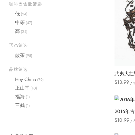
咖啡因含量筛选
低
(24)
中等
(47)
高
(24)
形态筛选
散茶
(95)
品牌筛选
武夷大红
Hey China
(79)
$
13.99
/ 
正山堂
(10)
Select opt
福海
(1)
三鹤
(1)
2016年
$
10.99
/ 
Select opt