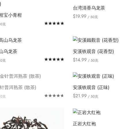
品
品
体。
这
台湾清香乌龙茶
有
有
可
柑宝小青柑
些
$
19.99
/ 50克
多
多
在
选
本
Select options
评分
&sol; 5
50克
种
种
产
本
项
产
ions
变
变
品
产
品
体。
体。
页
品
有
可
可
山乌龙茶
安溪铁观音 (花香型)
面
有
多
在
在
$
14.99
上
评分
&sol; 5
50克
/ 50克
多
种
产
产
本
本
ions
Select options
选
种
变
品
品
产
产
择
变
体。
页
页
品
品
这
体。
可
金针普洱熟茶 (散茶)
安溪铁观音 (正味)
面
面
有
有
些
可
在
$
21.99
上
上
评分
&sol; 5
50克
/ 50克
多
多
选
在
产
本
本
Select options
选
选
种
种
项
产
品
产
产
择
择
变
变
品
页
品
品
这
这
体。
体。
正岩大红袍
页
面
有
有
些
些