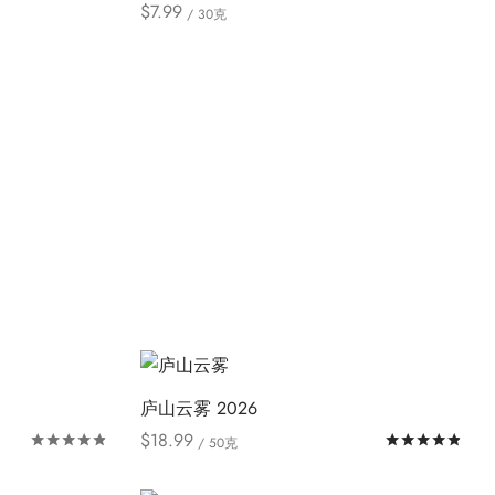
可
$
7.99
上
/ 30克
多
选
在
本
Select options
选
种
项
产
产
择
变
品
品
这
体。
页
有
些
可
面
多
选
在
上
种
项
产
选
变
品
择
体。
页
这
可
面
些
在
上
选
产
选
项
品
择
页
这
庐山云雾 2026
面
些
$
18.99
评分
&sol; 5
评
/ 50克
上
选
本
Select options
选