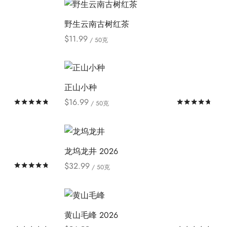
项
产
择
品
这
野生云南古树红茶
有
些
$
11.99
/ 50克
多
选
本
Select options
种
项
产
变
品
体。
正山小种
有
可
$
16.99
评分
&sol; 5
评
/ 50克
多
在
本
Select options
种
产
产
变
品
品
体。
龙坞龙井 2026
页
有
可
面
$
32.99
评分
&sol; 5
/ 50克
多
在
本
上
Select options
种
产
产
选
变
品
品
择
体。
黄山毛峰 2026
页
有
这
可