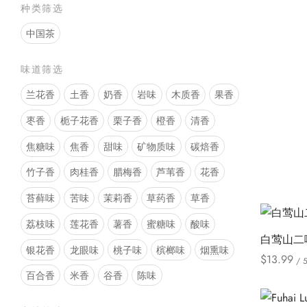
种类筛选
Select opt
中国茶
味道筛选
兰花香
土香
奶香
岩味
木质香
果香
枣香
栀子花香
栗子香
橙香
清香
焦糖味
焦香
甜味
矿物质味
碳焙香
竹子香
肉桂香
腊梅香
芦苇香
花香
苔藓味
苦味
茉莉香
草药香
草香
荔枝味
莲花香
薯香
蜜糖味
酸味
白莺山二
银花香
龙眼味
桃子味
槟榔味
烟熏味
$
13.99
/ 
百合香
米香
谷香
陈味
Select opt