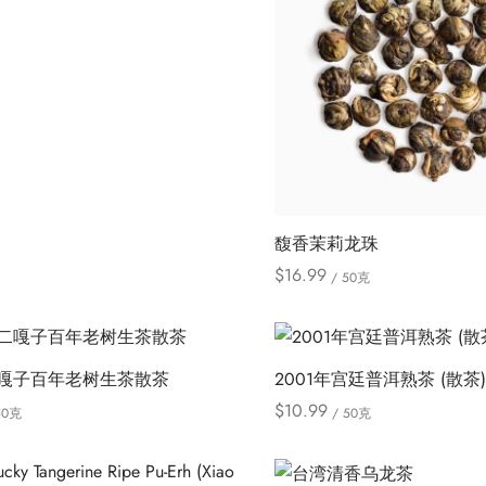
本
ions
产
品
有
多
种
变
体。
馥香茉莉龙珠
可
$
16.99
/ 50克
在
本
Select options
产
产
品
品
页
嘎子百年老树生茶散茶
2001年宫廷普洱熟茶 (散茶
有
面
$
10.99
50克
/ 50克
多
上
本
本
ions
Select options
种
选
产
产
变
择