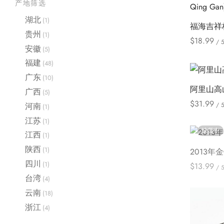
产地筛选
湖北
(1)
福海吉祥
贵州
(1)
$
18.99
/ 
安徽
(5)
Select opt
福建
(48)
广东
(10)
阿里山高
广西
(5)
$
31.99
/ 
河南
(1)
Select opt
江苏
(1)
缺货中
江西
(1)
陕西
(1)
2013年
四川
(1)
$
13.99
/ 
台湾
(4)
选择选项
云南
(18)
浙江
(4)