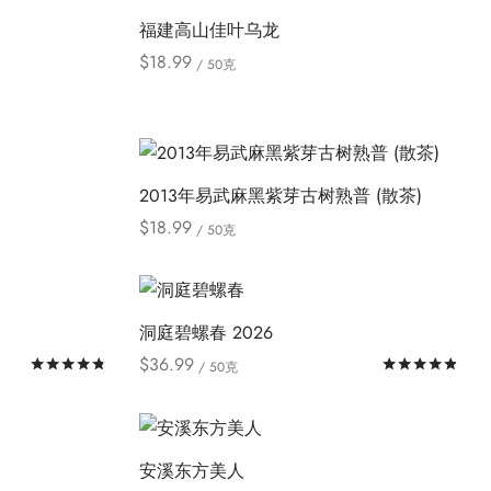
品
这
福建高山佳叶乌龙
有
些
$
18.99
/ 50克
多
选
本
Select options
种
项
产
变
品
体。
有
可
2013年易武麻黑紫芽古树熟普 (散茶)
多
在
$
18.99
/ 50克
种
产
本
Select options
变
品
产
体。
页
品
可
洞庭碧螺春 2026
面
有
在
$
36.99
上
评分
&sol; 5
评
/ 50克
多
产
本
Select options
选
种
品
产
择
变
页
品
这
体。
安溪东方美人
面
有
些