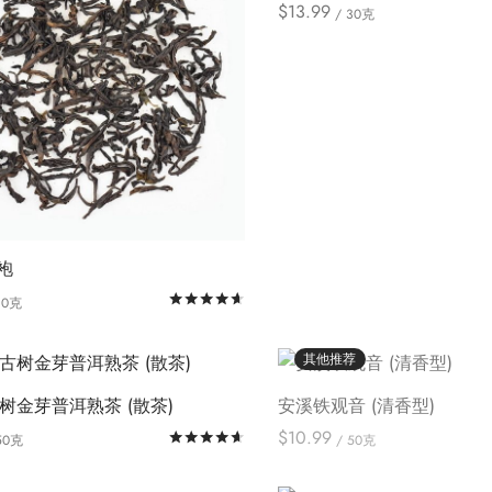
可
可
面
$
13.99
上
/ 30克
多
多
选
选
在
在
本
上
Select options
选
种
种
项
项
产
产
产
选
择
变
变
品
品
品
择
这
体。
体。
页
页
有
这
些
可
可
面
面
多
些
选
在
在
上
上
种
选
项
产
产
选
选
变
项
品
品
择
择
体。
页
页
这
这
袍
可
面
面
些
些
评分
&sol; 5
30克
在
上
上
选
选
本
ions
产
选
选
项
项
产
其他推荐
品
择
择
品
页
已下架
这
这
古树金芽普洱熟茶 (散茶)
安溪铁观音 (清香型)
有
面
些
些
$
10.99
评分
&sol; 5
50克
/ 50克
多
上
选
选
本
本
ions
选择选项
种
选