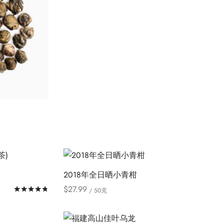
本
Select options
产
品
有
多
种
变
体。
可
在
产
品
页
)
2018年全日晒小青柑
面
$
27.99
评分
&sol; 5
/ 50克
上
本
Select options
选
产
择