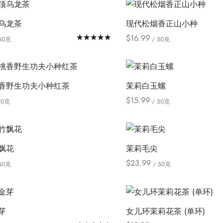
项
项
产
产
变
择
品
品
体。
这
乌龙茶
现代松烟香正山小种
有
有
可
些
$
16.99
评分
&sol; 5
50克
/ 50克
多
多
在
选
本
本
ions
Select options
种
种
产
项
产
产
变
变
品
品
品
体。
体。
香野生功夫小种红茶
茉莉白玉螺
页
有
有
可
可
面
$
15.99
50克
/ 50克
多
多
在
在
本
本
上
ions
Select options
种
种
产
产
产
产
选
变
变
品
品
品
品
择
体。
体。
飘花
茉莉毛尖
页
页
有
有
这
可
可
面
面
$
23.99
50克
/ 50克
多
多
些
在
在
本
本
上
上
ions
Select options
种
种
选
产
产
产
产
选
选
变
变
项
品
品
品
品
择
择
体。
体。
芽
女儿环茉莉花茶 (单环)
页
页
有
有
这
这
可
可