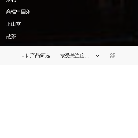
高端中国茶
正山堂
散茶
产品筛选
关注我们
产品筛选
*Type and press 'Enter' to search
订阅邮件获取 $10 优惠券