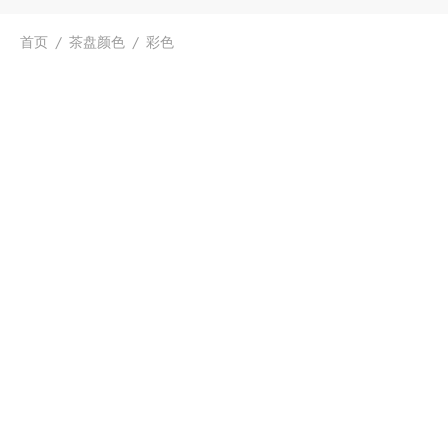
首页
/
茶盘颜色
/
彩色
手绘汝瓷见江山干泡茶盘
$
98.99
铜面手绘忘忧花壶承
$
465.99
手绘斗彩蝶恋花壶承
手绘竹林壶承
$
363.99
$
72.99