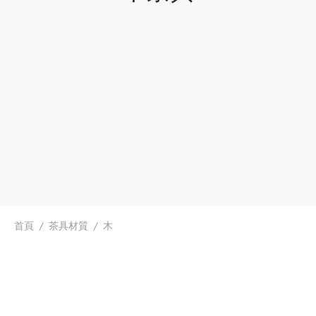
首頁
/
茶具材質
/
木
長河白蠟木壺承
$
65.99