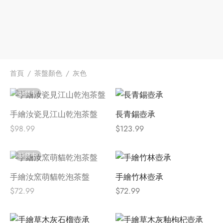
牌
堂
味
存儲
中國茶
省
首頁
/
茶盤顏色
/
灰色
樣品
香
缺貨中
地分類
味
手繪汝瓷見江山乾泡茶盤
長青錫壺承
$
98.99
$
123.99
牌分類
缺貨中
啡因含量分類
手繪汝窯萌貓乾泡茶盤
手繪竹林壺承
別分類
$
72.99
$
72.99
道分類