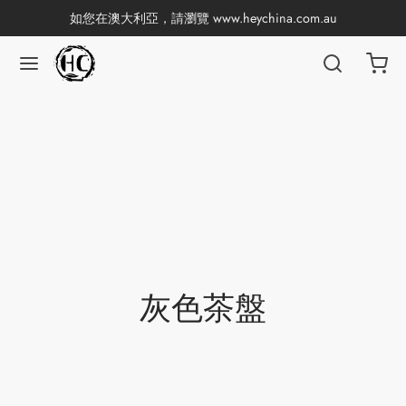
如您在澳大利亞，請瀏覽
www.heychina.com.au
返回
返回
返回
返回
返回
返回
返回
返回
國茶
產地分類
品牌分類
咖啡因含量分類
類別分類
味道分類
具及周邊
杯
茶
China
杯
茶
杯
灰色茶盤
香
花茶
古茶坊
套裝
器具