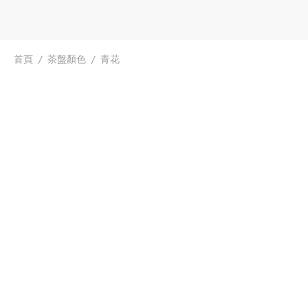
首頁
/
茶盤顏色
/
青花
寶相紋壺承 • 花
$
138.99
手繪青花蓮升鴯戲壺承
$
436.99