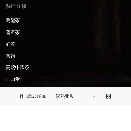
熱門分類
烏龍茶
普洱茶
紅茶
茶禮
高端中國茶
正山堂
散茶
產品篩選