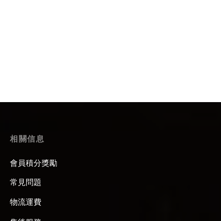
全手工手繪元青花龍紋壺承
$
687.99
$
203.99
寶相紋壺承 • 蓮
寶相紋青花紅彩壺承
$
142.99
$
167.99
相關信息
會員積分獎勵
常見問題
物流運費