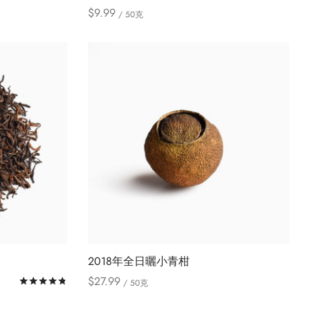
$
9.99
/ 50克
此
Select options
產
品
有
多
種
款
式。
可
在
產
品
頁
)
2018年全日曬小青柑
面
$
27.99
評分
滿分 5
/ 50克
選
此
Select options