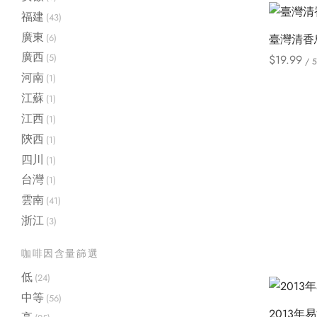
福建
(43)
廣東
(6)
臺灣清香
廣西
(5)
$
19.99
/ 
河南
Select opt
(1)
江蘇
(1)
江西
(1)
陝西
(1)
四川
(1)
台灣
(1)
雲南
(41)
浙江
(3)
咖啡因含量篩選
低
(24)
中等
(56)
2013年