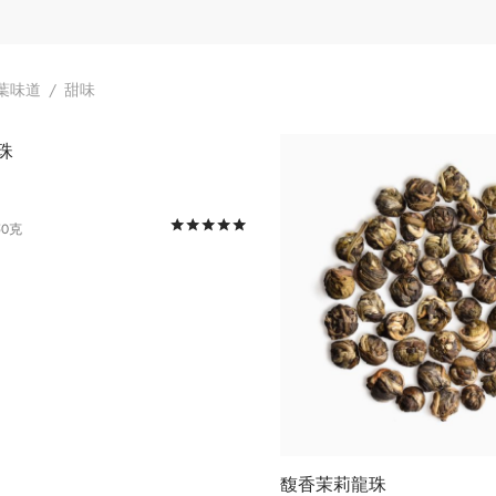
葉味道
/
甜味
評分
滿分 5
50克
此
ions
產
品
有
多
種
款
式。
馥香茉莉龍珠
可