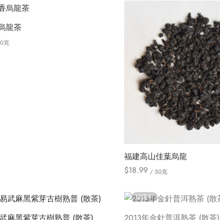
擇
產
產
選
品
品
項
烏龍茶
有
有
50克
多
多
此
ions
種
種
產
款
款
品
式。
式。
有
可
可
多
在
在
種
產
產
款
品
品
式。
頁
頁
福建高山佳葉烏龍
可
面
面
$
18.99
/ 50克
在
選
選
此
Select options
產
擇
擇
產
缺貨中
品
選
選
品
頁
項
項
易武麻黑紫芽古樹熟普 (散茶)
2013年金針普洱熟茶 (散茶)