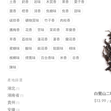
土香
奶香
岩味
木質香
果香
栗子香
棗香
橙香
清香
焦糖味
焦香
甜味
碳焙香
礦物質味
竹子香
肉桂香
臘梅香
花香
苦味
茉莉香
草藥香
草香
荔枝味
蓮花香
薯香
蘭花香
蜜糖味
酸味
銀花香
龍眼味
桃味
檳榔味
煙熏味
百合香味
米香
谷香
陳味
產地篩選
湖北
(1)
白鶯山二
湖南省
(1)
$
13.99
/ 
貴州
(1)
Select opt
安徽
(3)