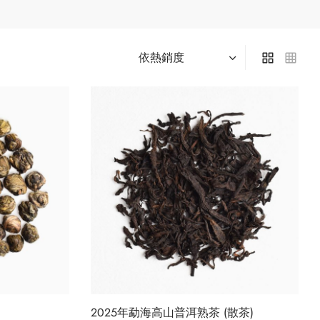
2025年勐海高山普洱熟茶 (散茶)