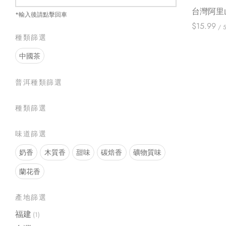
台灣阿里
*輸入後請點擊回車
$
15.99
/ 
種類篩選
選擇規格
中國茶
普洱種類篩選
種類篩選
味道篩選
奶香
木質香
甜味
碳焙香
礦物質味
蘭花香
產地篩選
福建
(1)