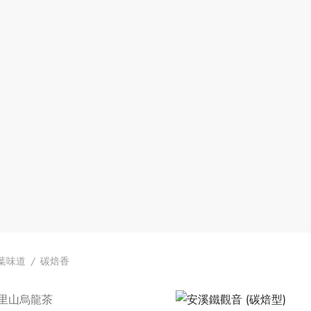
葉味道
/
碳焙香