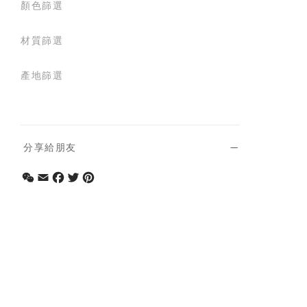
顏色篩選
材質篩選
產地篩選
分享給朋友
WeChat
Email
Facebook
Twitter
Pinterest
相關信息
賬號