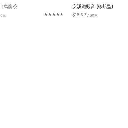
山烏龍茶
安溪鐵觀音 (碳焙型)
$
18.99
評分
滿分 5
50克
/ 50克
此
此
Select options
產
產
品
品
有
有
多
多
種
種
款
款
式。
式。
可
可
在
在
產
產
品
品
頁
頁
面
面