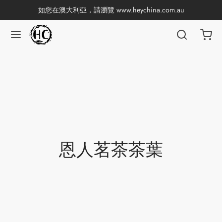
如您在澳大利亞，請瀏覽
www.heychina.com.au
返回
返回
返回
返回
返回
返回
返回
返回
國茶
產地分類
品牌分類
咖啡因含量分類
類別分類
味道分類
具及周邊
杯
茶
China
杯
茶
杯
恩人茗茶茶葉
香
花茶
古茶坊
套裝
器具