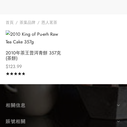
牌
堂
味
存儲
首頁
/
茶葉品牌
/
恩人茗茶
中國茶
省
樣品
香
2010年茶王普洱青餅 357克
(茶餅)
地分類
味
$
123.99
評分
滿分 5
牌分類
啡因含量分類
相關信息
別分類
道分類
賬號相關