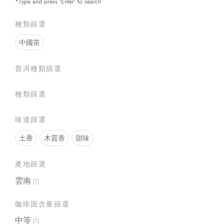
*Type and press 'Enter' to search
2018布
種類篩選
$
145.99
Select opt
中國茶
普洱種類篩選
種類篩選
味道篩選
土香
木質香
甜味
產地篩選
雲南
(1)
咖啡因含量篩選
中等
(1)