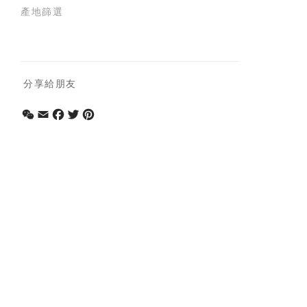
產地篩選
分享給朋友
WeChat
Email
Facebook
Twitter
Pinterest
相關信息
賬號
會員積分獎勵
我的
常見問題
我的