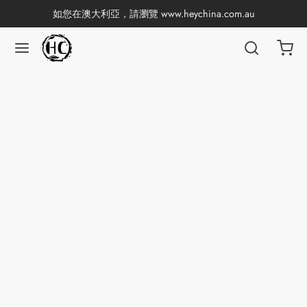
如您在澳大利亞，請瀏覽
www.heychina.com.au
返回
返回
返回
返回
返回
返回
返回
返回
國茶
產地分類
品牌分類
咖啡因含量分類
類別分類
味道分類
具及周邊
杯
茶
China
杯
茶
杯
香
花茶
古茶坊
套裝
器具