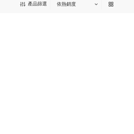
產品篩選
茶 357克 (茶餅)
白茶 350克 (茶餅)
$
123.99
$
142.99
評分
滿分 5
評分
滿分 5
產品篩選
相關信息
賬號相關
*輸入後請點擊回車
熱門分類
種類篩選
中國茶
味道篩選
土香
木質香
果香
棗香
甜味
花香
苦味