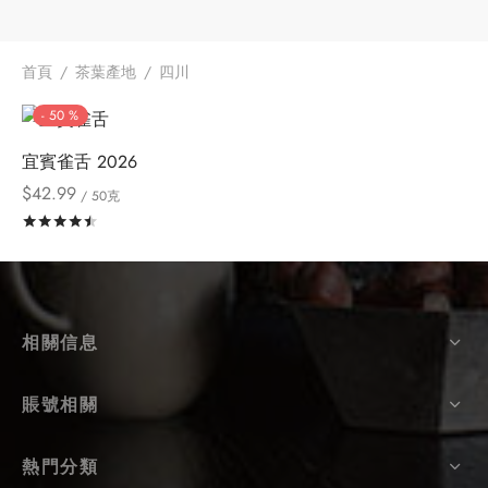
牌
首頁
/
茶葉產地
/
四川
堂
味
存儲
-
50
%
中國茶
省
宜賓雀舌 2026
樣品
香
$
42.99
/ 50克
評分
滿分 5
地分類
味
牌分類
相關信息
啡因含量分類
賬號相關
別分類
道分類
熱門分類