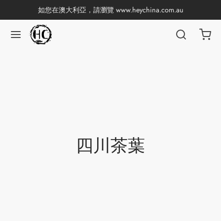
如您在澳大利亞，請瀏覽
www.heychina.com.au
返回
返回
返回
返回
返回
返回
返回
返回
國茶
產地分類
品牌分類
咖啡因含量分類
類別分類
味道分類
具及周邊
杯
茶
China
杯
茶
杯
四川茶葉
香
花茶
古茶坊
套裝
器具