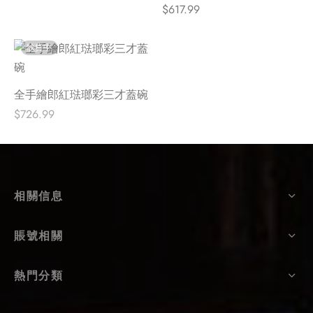
$
617.99
缺貨中
全手繪郎紅琺瑯彩三才蓋碗
$
726.99
相關信息
賬號相關
熱門分類