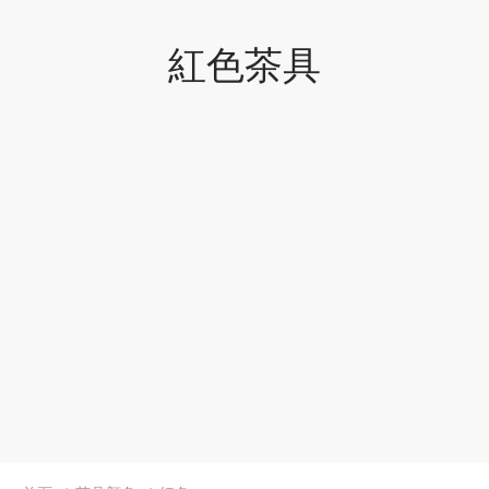
牌
紅色茶具
堂
味
存儲
中國茶
省
樣品
香
地分類
味
牌分類
啡因含量分類
別分類
道分類