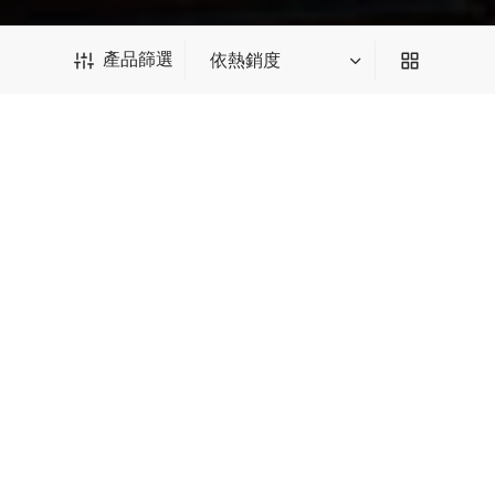
產品篩選
關注我們
產品篩選
訂閱郵件獲取 $10 優惠券
*輸入後請點擊回車
我們會為您推送最新優惠、新品等郵件
種類篩選
中國茶
SUBSCRIBE