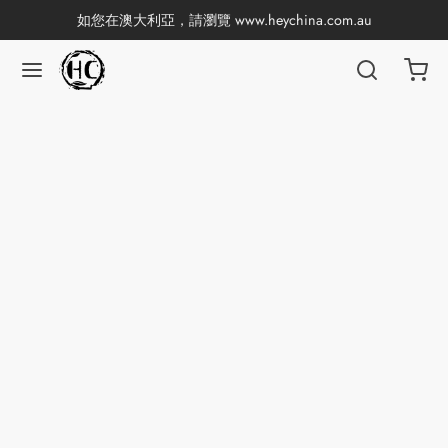
如您在澳大利亞，請瀏覽
www.heychina.com.au
返回
返回
返回
返回
返回
返回
返回
返回
國茶
產地分類
品牌分類
咖啡因含量分類
類別分類
味道分類
具及周邊
杯
茶
China
杯
茶
杯
香
花茶
古茶坊
套裝
器具