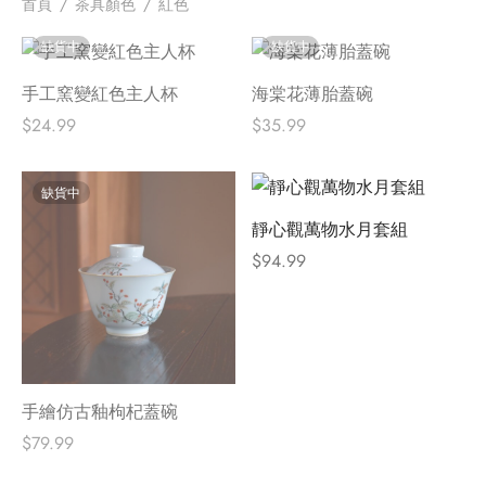
首頁
/
茶具顏色
/
紅色
缺貨中
缺貨中
手工窯變紅色主人杯
海棠花薄胎蓋碗
$
24.99
$
35.99
缺貨中
靜心觀萬物水月套組
$
94.99
手繪仿古釉枸杞蓋碗
$
79.99