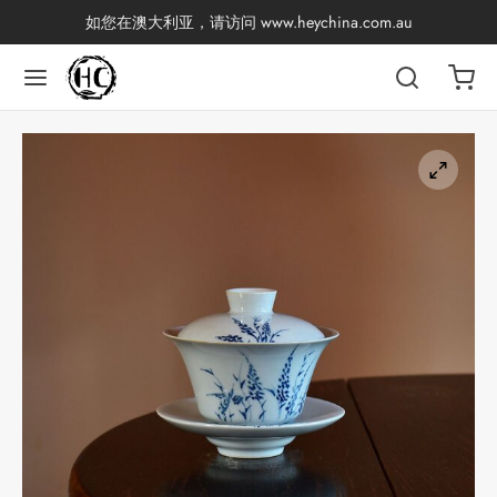
如您在澳大利亚，请访问
www.heychina.com.au
返回
返回
返回
返回
返回
返回
返回
返回
国茶
产地分类
品牌分类
咖啡因含量分类
类别分类
味道分类
具及周边
杯
茶
China
杯
茶
杯
香
花茶
古茶坊
套装
器具