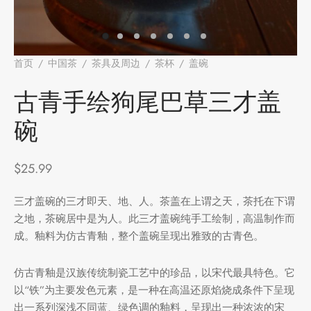
堂
味
存储
首页
/
中国茶
/
茶具及周边
/
茶杯
/
盖碗
/
古青手绘狗尾巴
草三才盖碗
中国茶
古青手绘狗尾巴草三才盖
碗
样品
香
地分类
味
$
25.99
牌分类
三才盖碗的三才即天、地、人。茶盖在上谓之天，茶托在下谓
之地，茶碗居中是为人。此三才盖碗纯手工绘制，高温制作而
啡因含量分类
成。釉料为仿古青釉，整个盖碗呈现出雅致的古青色。
别分类
仿古青釉是汉族传统制瓷工艺中的珍品，以宋代最具特色。它
以“铁”为主要发色元素，是一种在高温还原焰烧成条件下呈现
道分类
出一系列深浅不同蓝、绿色调的釉料，呈现出一种浓浓的宋