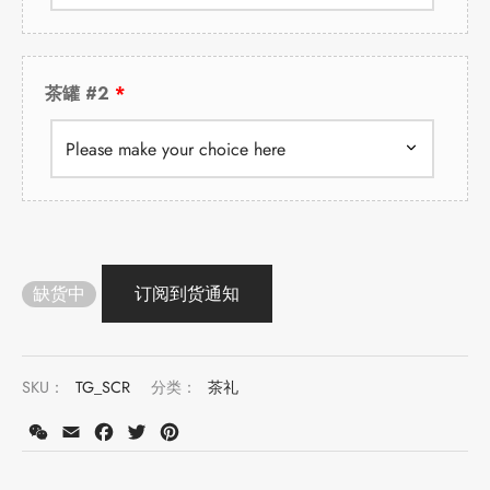
堂
味
存储
茶罐 #2
中国茶
样品
香
地分类
味
缺货中
牌分类
啡因含量分类
SKU：
TG_SCR
分类：
茶礼
别分类
WeChat
Email
Facebook
Twitter
Pinterest
道分类