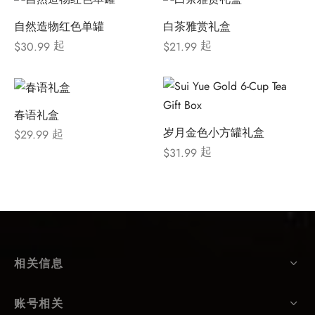
自然造物红色单罐
白茶雅赏礼盒
起
起
$
30.99
$
21.99
春语礼盒
岁月金色小方罐礼盒
起
$
29.99
起
$
31.99
相关信息
账号相关