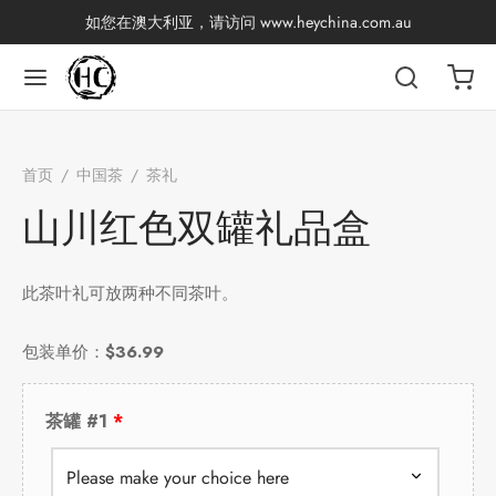
如您在澳大利亚，请访问
www.heychina.com.au
返回
返回
返回
返回
返回
返回
返回
返回
首页
/
中国茶
/
茶礼
/
山川红色双罐礼品盒
国茶
产地分类
品牌分类
咖啡因含量分类
类别分类
味道分类
具及周边
杯
山川红色双罐礼品盒
茶
China
杯
此茶叶礼可放两种不同茶叶。
茶
杯
包装单价：
$36.99
香
花茶
古茶坊
套装
茶罐 #1
器具