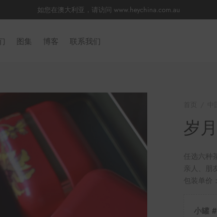
如您在澳大利亚，请访问
www.heychina.com.au
们
图集
博客
联系我们
首页
/
中
岁
任选六种
亲人、朋
包装单价
小罐 #