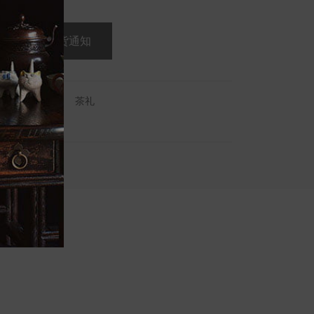
31.99
B_SYR
分类：
茶礼
at
mail
Facebook
Twitter
Pinterest