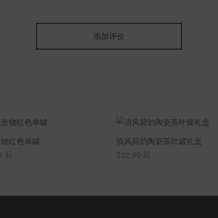
添加评价
造物红色单罐
清风荷韵陶瓷茶叶罐礼盒
起
起
9
$
32.99
选项
选择选项