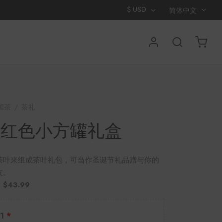
$
USD
简体中文
国茶
/
茶礼
/
岁月红色小方罐礼盒
月红色小方罐礼盒
茶叶来组成茶叶礼包，可当作圣诞节礼品赠与你的
友。
：
$43.99
1