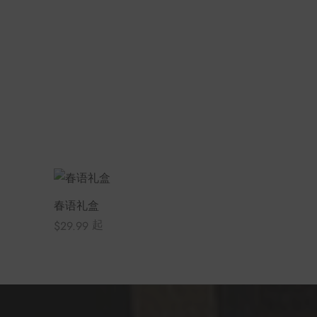
春语礼盒
起
$
29.99
选择选项