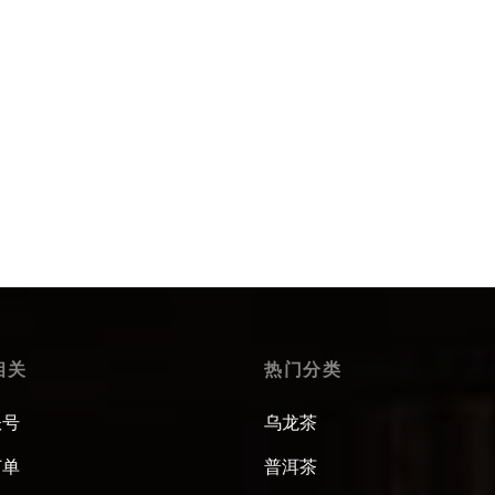
碧澜茶壶
手写诗文小茶壶
9
$
47.99
 options
Select options
相关
热门分类
账号
乌龙茶
订单
普洱茶