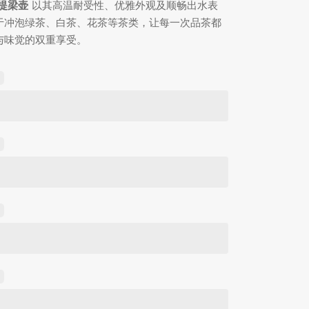
提梁壶
以其高温耐受性、优雅外观及顺畅出水表
于冲泡绿茶、白茶、花茶等茶类，让每一次品茶都
与味觉的双重享受。