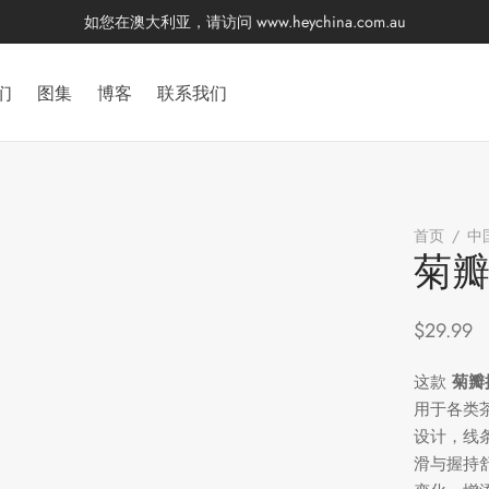
如您在澳大利亚，请访问
www.heychina.com.au
们
图集
博客
联系我们
首页
/
中
菊
$
29.99
这款
菊瓣
用于各类
设计，线
滑与握持