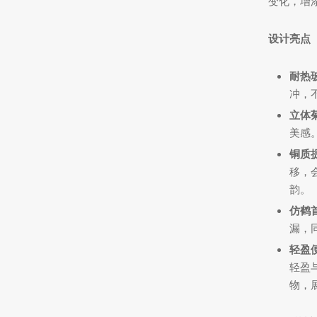
变化，增
设计亮点
耐热
冲，
立体
美感
铜质
移，
韵。
仿鹤
漏，
轻盈
轻盈
物，