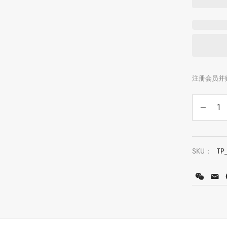
SKU：
TP
WeCh
E