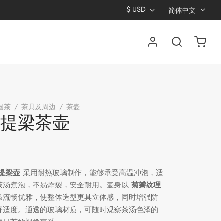
$
USD
简体中文
国茶
/
茶具及周边
/
茶壶
/
菊瓣提梁茶壶
瓣提梁茶壶
提梁壶
采用耐热玻璃制作，能够承受高温冲泡，适
茶汤煮泡，不易炸裂，安全耐用。壶身以
菊瓣纹理
条流畅优雅，使整体造型更具立体感，同时增强防
舒适度。通透的玻璃材质，可随时观察茶汤色泽的