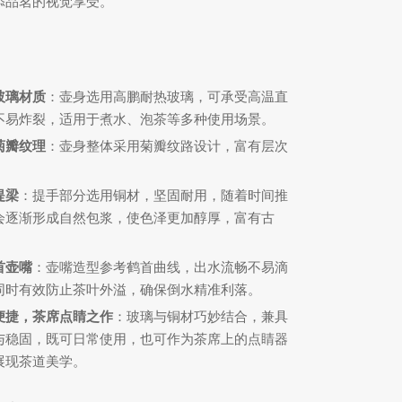
添品茗的视觉享受。
玻璃材质
：壶身选用高鹏耐热玻璃，可承受高温直
不易炸裂，适用于煮水、泡茶等多种使用场景。
菊瓣纹理
：壶身整体采用菊瓣纹路设计，富有层次
。
提梁
：提手部分选用铜材，坚固耐用，随着时间推
会逐渐形成自然包浆，使色泽更加醇厚，富有古
首壶嘴
：壶嘴造型参考鹤首曲线，出水流畅不易滴
同时有效防止茶叶外溢，确保倒水精准利落。
便捷，茶席点睛之作
：玻璃与铜材巧妙结合，兼具
与稳固，既可日常使用，也可作为茶席上的点睛器
展现茶道美学。