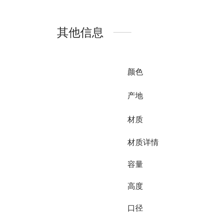
其他信息
颜色
产地
材质
材质详情
容量
高度
口径