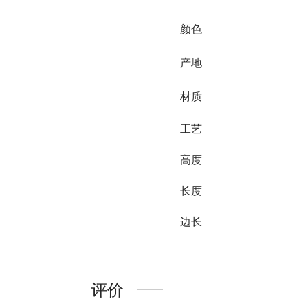
颜色
产地
材质
工艺
高度
长度
边长
评价