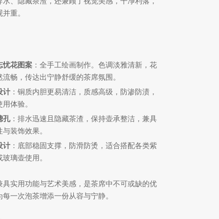
导水、隐藏茶渣，还兼顾了视觉美感，干净利落，
观并重。
：
忘忧花图案
：全手工绘画制作。色调淡雅清新，花
然流畅，传达出宁静舒缓的茶席氛围。
设计
：铜质内胆更易清洁，质感高级，防渗防渍，
使用体验。
滤孔
：排水迅速且隐藏茶渣，保持壶承整洁，兼具
性与装饰效果。
设计
：底部稳固支撑，防滑防烫，适合搭配各类紫
或玻璃壶使用。
兼具实用功能与艺术美感，是茶席中不可或缺的优
为每一次泡茶增添一份从容与宁静。