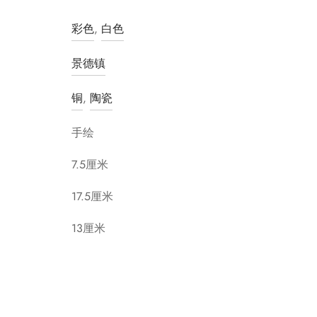
彩色
,
白色
景德镇
铜
,
陶瓷
手绘
7.5厘米
17.5厘米
13厘米