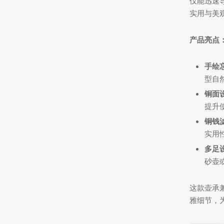
仅能迅速
实用与美
产品亮点
手绘
型自
铜面
提升
铜钱
实用
多足
砂壶
这款壶承
雅细节，