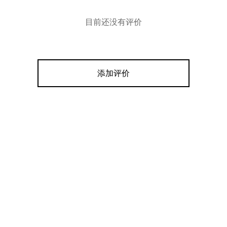
目前还没有评价
添加评价
青花莲托八宝壶承
99
 options