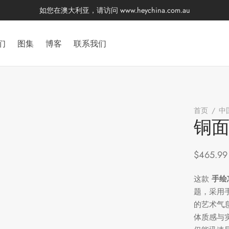
如您在澳大利亚，请访问
www.heychina.com.au
们
图集
博客
联系我们
首页
/
中
铜
$
465.99
这款
手绘
题，采用
的艺术气
体质感与