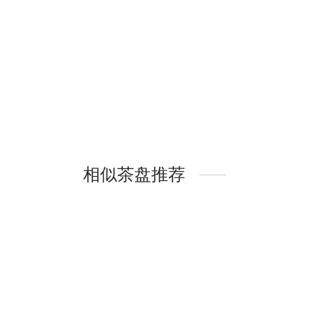
相似茶盘推荐
手绘
$
687.
Select