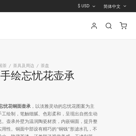
$
USD
简体中文
国茶
/
茶具及周边
/
茶盘
/
铜面手绘忘忧花壶承
面手绘忘忧花壶承
忘忧花铜面壶承
，以淡雅灵动的忘忧花图案为主
手工绘制，笔触细腻、色彩柔和，呈现出自然生动
息。壶承外壁为温润陶瓷材质，内嵌铜面，提升整
实用性。铜面中部设有精巧的“铜钱”形滤水孔，不