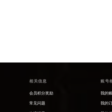
手绘青花莲升鸳戏壶承
$
436.99
Select options
相关信息
账号
会员积分奖励
我的
常见问题
我的