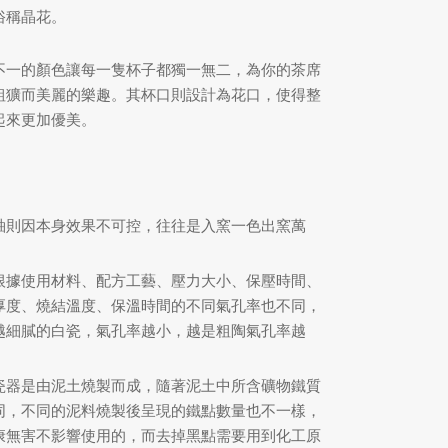
俗稱晶花。
不一的顏色讓每一隻杯子都獨一無二，為你的茶席
粗獷而美麗的樂趣。其杯口則設計為花口，使得整
起來更加優美。
釉則因本身效果不可控，往往是入窯一色出窯萬
根據使用材料、配方工藝、壓力大小、保壓時間、
厚度、燒結溫度、保溫時間的不同氣孔率也不同，
越細膩的白瓷，氣孔率越小，越是粗陶氣孔率越
瓷器是由泥土燒製而成，隨著泥土中所含礦物鐵質
同，不同的泥料燒製後呈現的鐵點數量也不一樣，
康無害不影響使用的，而去掉黑點需要用到化工原