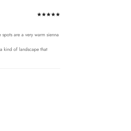
評分
滿分 5
de spots are a very warm sienna
 a kind of landscape that