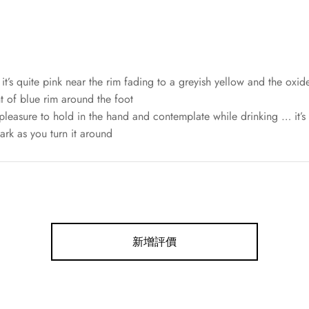
 it’s quite pink near the rim fading to a greyish yellow and the oxi
nt of blue rim around the foot
a pleasure to hold in the hand and contemplate while drinking … it’s
ark as you turn it around
新增評價