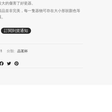
較大的傷害了好瓷器。
製品並非完美，每一隻器物可存在大小形狀顏色等
異。
11
分類:
品茗杯
at
mail
Facebook
Twitter
Pinterest