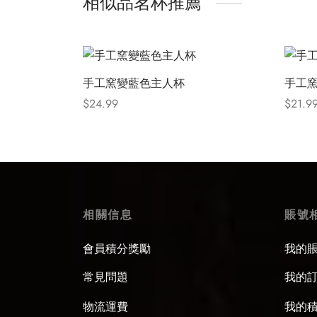
相似品茗杯推薦
手工窯變藍色主人杯
手工
$
24.99
$
21.9
Select options
Select
相關信息
賬號
會員積分獎勵
我的
常見問題
我的
物流運費
我的