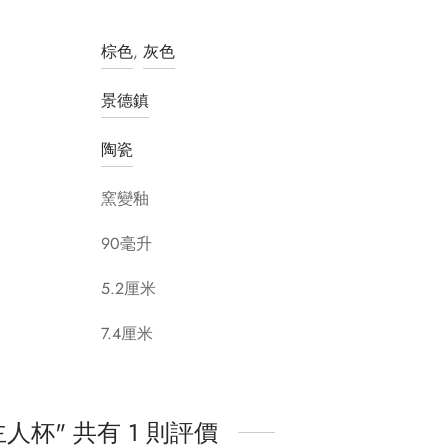
棕色
,
灰色
景德鎮
陶瓷
窯變釉
90毫升
5.2厘米
7.4厘米
主人杯
共有 1 則評價