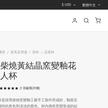
$
USD
繁體中文
國茶
/
茶具及周邊
/
茶杯
/
品茗杯
/
手工柴燒黃結
花口主人杯
工柴燒黃結晶窯變釉花
主人杯
(
1
則顧客評價)
評分
/ 5，已有
1
位顧客進行評分
杯是採用柴燒窯變釉工藝手工製作而成的，釉面呈
獨特的黃色和淡淡的紫色。杯內偶有窯變形成的結