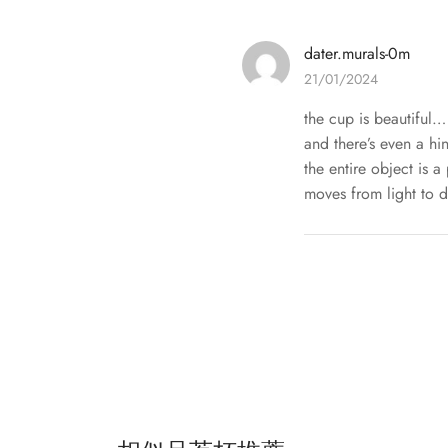
dater.murals-0m
21/01/2024
the cup is beautiful…
and there’s even a hi
the entire object is 
moves from light to d