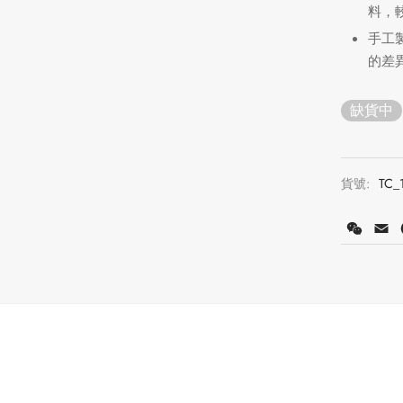
料，
手工
的差
缺貨中
貨號:
TC_
WeCh
E