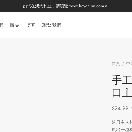
如您在澳大利亞，請瀏覽
www.heychina.com.au
們
圖集
博客
聯繫我們
首頁
/
中
晶窯變釉
手
口
$
24.99
這只主人
現出一種