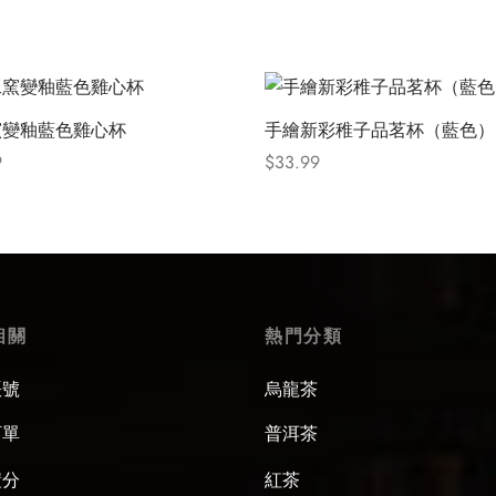
窯變釉藍色雞心杯
手繪新彩稚子品茗杯（藍色）
9
$
33.99
 options
Select options
相關
熱門分類
賬號
烏龍茶
訂單
普洱茶
積分
紅茶