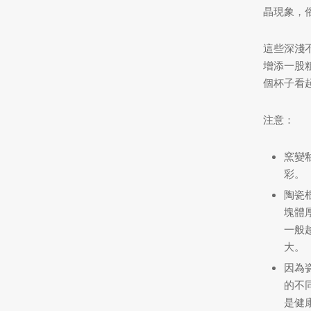
晶現象，
這些深淺
增添一股
個杯子看
注意：
窯變
彩。
陶瓷
塊體
一般
大。
因為
的不
是健