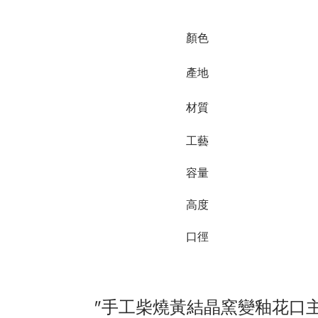
顏色
產地
材質
工藝
容量
高度
口徑
手工柴燒黃結晶窯變釉花口