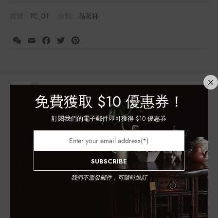
貨號:
TC_01
分類:
品茗杯
WeChat
Email
Facebook
Twitter
Pinterest
免費獲取
$10 優惠券！
額外資訊
註冊會員並購買此產品可獲得積分：
730
了解更多
訂閱我們的電子郵件即可獲得 $10 優惠券
青花
顏色
SUBSCRIBE
景德鎮
產地
我們不濫發郵件，可隨時退訂
陶瓷
材質