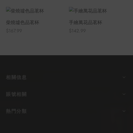
柴燒墟色品茗杯
手繪萬花品茗杯
$
167.99
$
142.99
相關信息
賬號相關
熱門分類