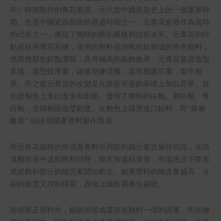
年）時期製作的青花瓷器。元代是中國瓷器史上的一個重要時
期，也是中國瓷器藝術的鼎盛時期之一，元青花瓷器作為當時
的代表之一，展現了獨特的藝術風格和技術水平。元青花的特
點是採用青花彩繪，使用的顏料是由氧化鈷製成的青色顏料，
燒製後顏色鮮豔濃郁，具有極高的裝飾效果。元青花瓷器造型
多樣，器型較厚重，線條簡練流暢，器形穩重莊重，製作精
美。而之後元青花的改變是在唐瓷宋瓷的基礎上加以昇華。首
先從釉色上進行改進和創新。發明了獨特的白釉、卵白釉、青
白釉，使得釉面晶瑩剔透。在釉色上採用進口鈷料，即“蘇麻
離青” 或使用國產青料製作而成。
而元青花錫斑的形成是青料中局部的鐵元素含量特別高，在高
溫釉溶液中達到飽和狀態，燒窯加溫結束後，窯溫逐步下降形
成超飽和部分的鐵元素開始析出。如果青料的鐵含量越高，冷
卻的速度又控制得當，器物上就較易產生錫斑。
除燒製及用料外，錫斑的形成還存在釉料一環的因素，即在繪