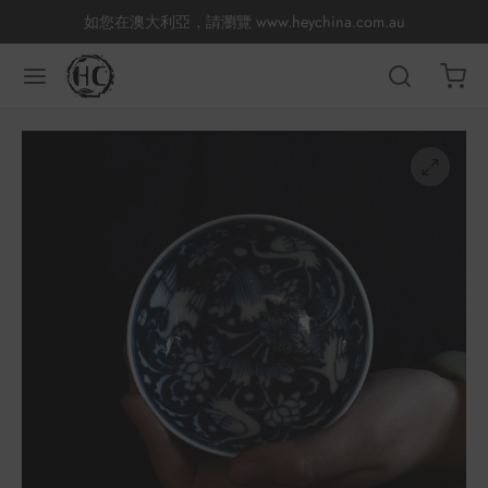
如您在澳大利亞，請瀏覽
www.heychina.com.au
返回
返回
返回
返回
返回
返回
返回
返回
國茶
產地分類
品牌分類
咖啡因含量分類
類別分類
味道分類
具及周邊
杯
茶
China
杯
茶
杯
香
花茶
古茶坊
套裝
器具