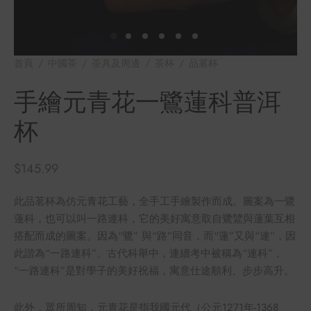
牌
堂
味
存儲
首頁
/
中國茶
/
茶具及周邊
/
茶杯
/
品茗杯
/
手繪元青花一
鷺蓮科普洱杯
中國茶
省
手繪元青花一鷺蓮科普洱
杯
樣品
香
地分類
味
$
145.99
牌分類
此品茗杯為仿元青花工藝，全手工手繪製作而成。圖案為一鷺
蓮科，也可以叫一路連科，它的美好寓意取自鷺鷥與蓮葉互相
啡因含量分類
搭配而成的圖案。因為“鷺” 與“路”同音，而“蓮”又與“連”，因
此諧為“一路連科”。古代科舉中，連續考中被稱為“連科”，
別分類
“一路連科”是對學子的美好祝福，寓意仕途順利、步步高升。
道分類
此外，眾所周知，元青花是指我國元代（公元1271年-1368