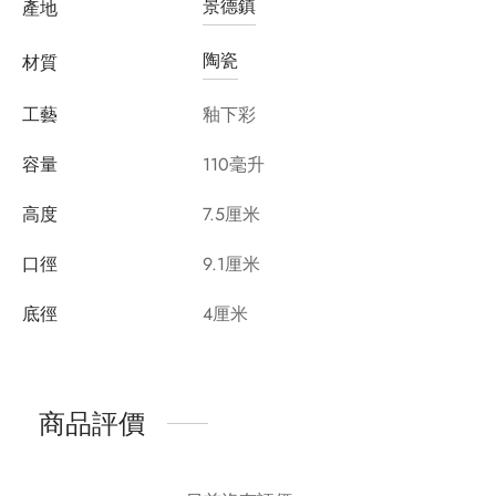
景德鎮
產地
陶瓷
材質
工藝
釉下彩
容量
110毫升
高度
7.5厘米
口徑
9.1厘米
底徑
4厘米
商品評價