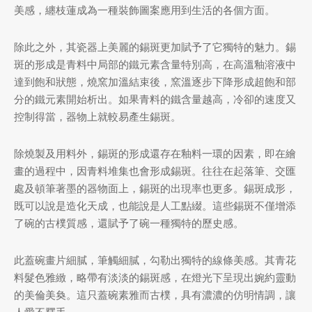
美感，纏枝蓮成為一種裝飾圖案應用到生活的各個方面。
除此之外，其瓷器上美麗的錫斑更加賦予了它獨特的魅力。錫
斑的形成是青料中局部的鐵元素含量特別高，在高溫釉溶液中
達到飽和狀態，燒窯加溫結束後，窯溫逐步下降形成超飽和部
分的鐵元素開始析出。如果青料的鐵含量越高，冷卻的速度又
控制得當，器物上就較易產生錫斑。
除燒製及用料外，錫斑的形成還存在釉料一環的因素，即在繪
畫的過程中，因青料堆集也會形成錫斑。往往在起落筆、交匯
處及頓筆著墨的器物面上，錫斑的出現率也更多。錫斑成形，
既可以說是造化天成，也能說是人工點綴。這些錫斑不僅增添
了碗的古樸質感，還賦予了碗一種獨特的歷史感。
此蓋碗畫片細膩，筆觸細膩，勾勒出獨特的線條美感。其青花
料髮色雅緻，略帶有淡淡的錫斑感，在燈光下呈現出婉約靈動
的美倫美奐。這只蓋碗素雅而古樸，具有濃濃的仿明情調，讓