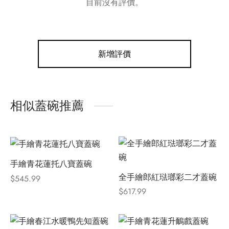
目前沒有評價。
新增評價
相似蓋碗推薦
手繪青花蓮托八寶蓋碗
全手繪郎紅琺瑯彩二才蓋碗
$
545.99
$
617.99