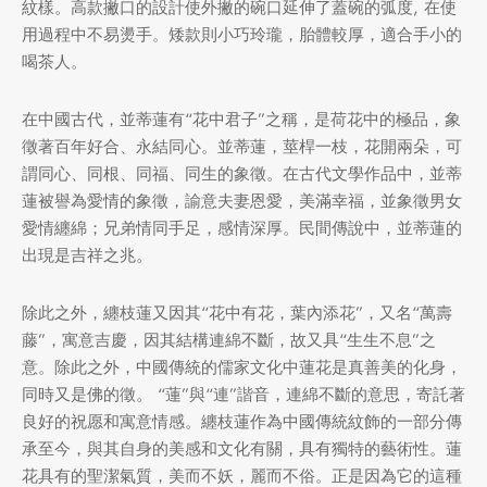
紋樣。高款撇口的設計使外撇的碗口延伸了蓋碗的弧度, 在使
牌
用過程中不易燙手。矮款則小巧玲瓏，胎體較厚，適合手小的
喝茶人。
堂
味
存儲
在中國古代，並蒂蓮有“花中君子”之稱，是荷花中的極品，象
中國茶
省
徵著百年好合、永結同心。並蒂蓮，莖桿一枝，花開兩朵，可
謂同心、同根、同福、同生的象徵。在古代文學作品中，並蒂
樣品
香
蓮被譽為愛情的象徵，諭意夫妻恩愛，美滿幸福，並象徵男女
愛情纏綿；兄弟情同手足，感情深厚。民間傳說中，並蒂蓮的
地分類
味
出現是吉祥之兆。
牌分類
除此之外，纏枝蓮又因其“花中有花，葉內添花”，又名“萬壽
藤”，寓意吉慶，因其結構連綿不斷，故又具“生生不息”之
啡因含量分類
意。除此之外，中國傳統的儒家文化中蓮花是真善美的化身，
同時又是佛的徵。 “蓮”與“連”諧音，連綿不斷的意思，寄託著
別分類
良好的祝愿和寓意情感。纏枝蓮作為中國傳統紋飾的一部分傳
承至今，與其自身的美感和文化有關，具有獨特的藝術性。蓮
道分類
花具有的聖潔氣質，美而不妖，麗而不俗。正是因為它的這種