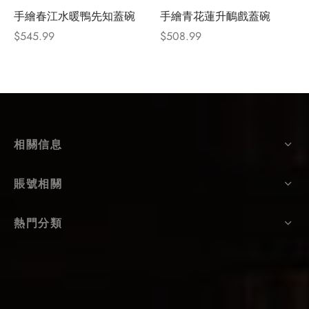
手繪春江水暖鴨先知蓋碗
手繪青花蓮升鴯戲蓋碗
$
545.99
$
508.99
相關信息
賬號相關
熱門分類