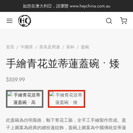
如您在澳大利亞，請瀏覽
www.heychina.com.au
返回
返回
返回
返回
返回
返回
返回
返回
首頁
/
中國茶
/
茶具及周邊
/
茶杯
/
蓋碗
/
手繪青花並蒂蓮
國茶
產地分類
品牌分類
咖啡因含量分類
類別分類
味道分類
具及周邊
杯
蓋碗 • 矮
手繪青花並蒂蓮蓋碗 • 矮
茶
China
杯
$
559.99
茶
杯
香
花茶
古茶坊
套裝
此蓋碗為仿明風格，釉下青花工藝，全手工手繪製作而成。蓋
器具
子上圖案為經典的纏枝蓮紋飾，蓋碗上圖案為中國傳統並蒂蓮