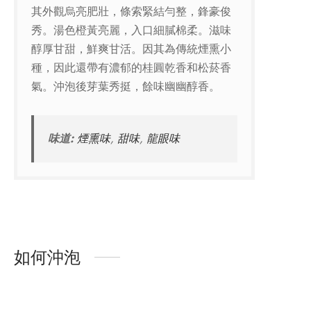
其外觀烏亮肥壯，條索緊結勻整，鋒豪俊
秀。湯色橙黃亮麗，入口細膩棉柔。滋味
醇厚甘甜，鮮爽甘活。因其為傳統煙熏小
種，因此還帶有濃郁的桂圓乾香和松菸香
氣。沖泡後芽葉秀挺，餘味幽幽醇香。
味道:
煙熏味
,
甜味
,
龍眼味
如何沖泡