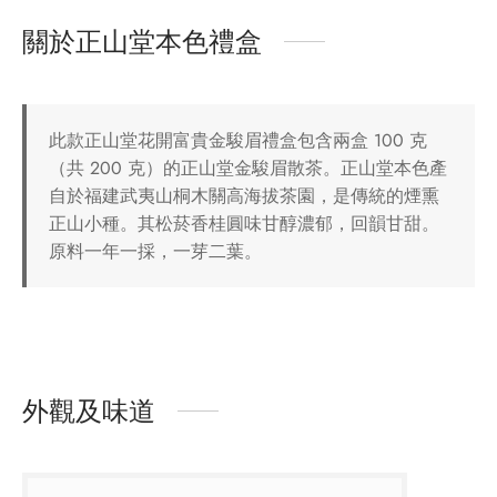
牌
關於正山堂本色禮盒
堂
味
存儲
中國茶
省
此款正山堂花開富貴金駿眉禮盒包含兩盒 100 克
（共 200 克）的正山堂金駿眉散茶。正山堂本色產
樣品
香
自於福建武夷山桐木關高海拔茶園，是傳統的煙熏
正山小種。其松菸香桂圓味甘醇濃郁，回韻甘甜。
地分類
味
原料一年一採，一芽二葉。
牌分類
啡因含量分類
外觀及味道
別分類
道分類