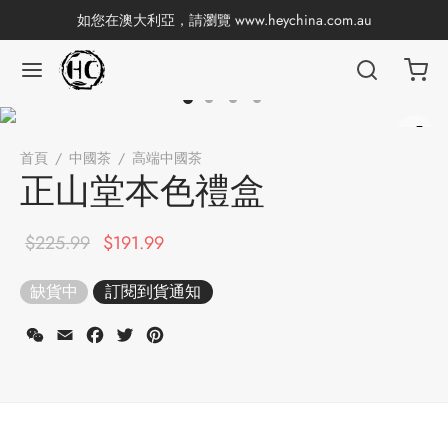
如您在澳大利亞，請瀏覽
www.heychina.com.au
返回
返回
返回
返回
返回
返回
返回
返回
首頁
/
中國茶
/
高端中國茶
/
正山堂本色禮盒
國茶
產地分類
品牌分類
咖啡因含量分類
類別分類
味道分類
具及周邊
杯
正山堂本色禮盒
茶
China
杯
原始價
目前價
$
225.99
$
191.99
格：
格：
茶
杯
缺貨中
$225.99。
$191.99。
香
WeChat
Email
Facebook
Twitter
Pinterest
花茶
古茶坊
套裝
器具