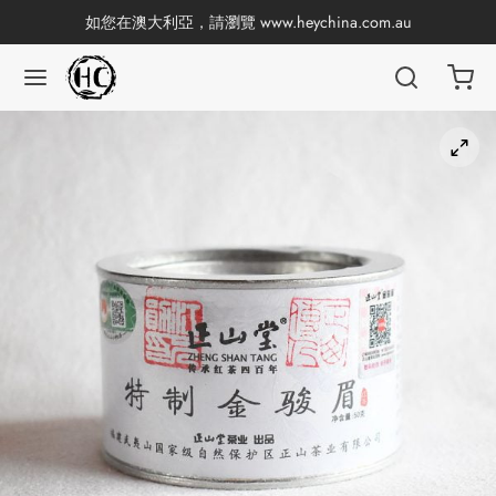
如您在澳大利亞，請瀏覽
www.heychina.com.au
返回
返回
返回
返回
返回
返回
返回
返回
國茶
產地分類
品牌分類
咖啡因含量分類
類別分類
味道分類
具及周邊
杯
茶
China
杯
茶
杯
香
花茶
古茶坊
套裝
器具