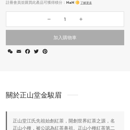
加入購物車
WeChat
Email
Facebook
Twitter
Pinterest
註冊會員並購買此產品可獲得積分：
NaN
了解更多
關於正山堂金駿眉
正山堂江氏先祖始創紅茶，開創世界紅茶之源，名
正山小種，被公認為紅茶鼻祖。正山小種紅茶第二