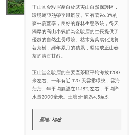
正山堂金駿眉產自於武夷山自然保護區，
環境屬亞熱帶季風氣候。它有著96.3%的
森林覆蓋率，良好的森林生態系統，得天
獨厚的高山小氣候為金駿眉的生長提供了
優越的自然生長環境。枯木落葉腐化滋養
著茶樹，經年累月的積累，凝結成正山春
茶的清香甘醇。
正山堂金駿眉的主要產茶區平均海拔1200
米左右。一年有近 120 天雲霧環繞，雲海
茫茫。年平均氣溫在11-18℃左右，平均降
水量2000毫米。土壤pH值為4.5至5。
產地:
福建