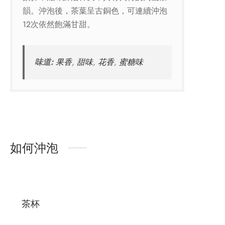
韻。沖泡後，茶葉呈古銅色，可連續沖泡
12次依然飽滿甘甜。
味道:
果香
,
甜味
,
花香
,
蜜糖味
如何沖泡
茶杯