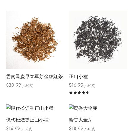
雲南鳳慶早春單芽金絲紅茶
正山小種
$
30.99
$
16.99
/ 50克
/ 50克
評分
滿分 5
現代松煙香正山小種
蜜香大金芽
$
16.99
$
18.99
/ 50克
/ 40克