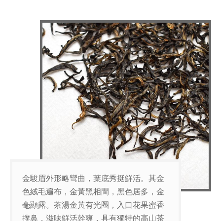
金駿眉外形略彎曲，葉底秀挺鮮活。其金
色絨毛遍布，金黃黑相間，黑色居多，金
毫顯露。茶湯金黃有光圈，入口花果蜜香
撲鼻，滋味鮮活幹爽，具有獨特的高山茶