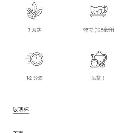
3 茶匙
98°C (125毫升)
1-2 分鐘
品茶！
玻璃杯