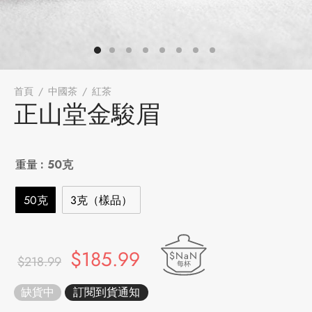
牌
堂
味
存儲
中國茶
省
首頁
/
中國茶
/
紅茶
/
正山堂金駿眉
正山堂金駿眉
樣品
香
地分類
味
重量
: 50克
牌分類
50克
3克（樣品）
啡因含量分類
原始價
目前價
$
185.99
$NaN
別分類
$
218.99
每杯
格：
格：
缺貨中
$218.99。
$185.99。
道分類