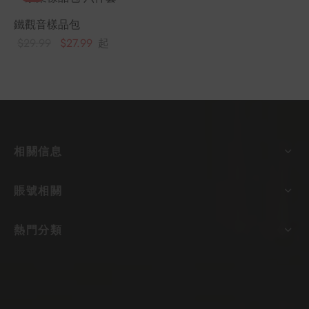
鐵觀音樣品包
原始價
目前價
$
29.99
$
27.99
起
格：
格：
$29.99。
$27.99。
相關信息
賬號相關
熱門分類