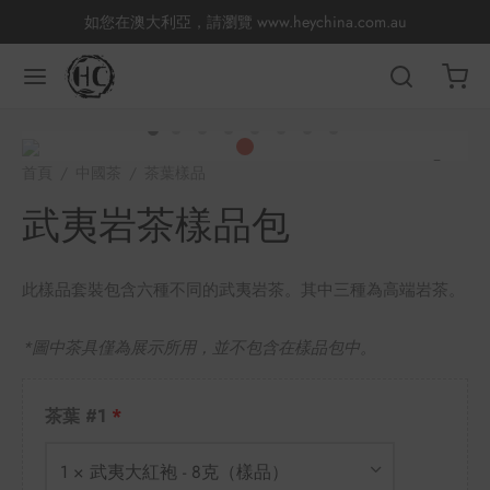
如您在澳大利亞，請瀏覽
www.heychina.com.au
返回
返回
返回
返回
返回
返回
返回
返回
首頁
/
中國茶
/
茶葉樣品
/
武夷岩茶樣品包
國茶
產地分類
品牌分類
咖啡因含量分類
類別分類
味道分類
具及周邊
杯
武夷岩茶樣品包
茶
China
杯
此樣品套裝包含六種不同的武夷岩茶。其中三種為高端岩茶。
茶
杯
*圖中茶具僅為展示所用，並不包含在樣品包中。
香
花茶
古茶坊
套裝
茶葉 #1
器具
1 × 武夷大紅袍 - 8克（樣品）