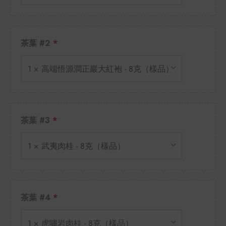
牌
堂
味
存儲
茶葉 #2
中國茶
省
1 × 高端悟源澗正巖大紅袍 - 8克（樣品）
樣品
香
地分類
味
茶葉 #3
牌分類
1 × 武夷肉桂 - 8克（樣品）
啡因含量分類
別分類
茶葉 #4
道分類
1 × 虎嘯岩肉桂 - 8克（樣品）