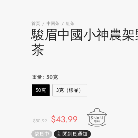
首頁
/
中國茶
/
紅茶
/
駿眉中國小神農架野茶
駿眉中國小神農架
茶
重量
: 50克
50克
3克（樣品）
原始價
目前價
$
43.99
$NaN
$
50.99
每杯
格：
格：
缺貨中
$50.99。
$43.99。