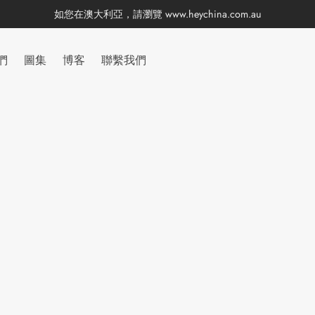
如您在澳大利亞，請瀏覽
www.heychina.com.au
們
圖集
博客
聯繫我們