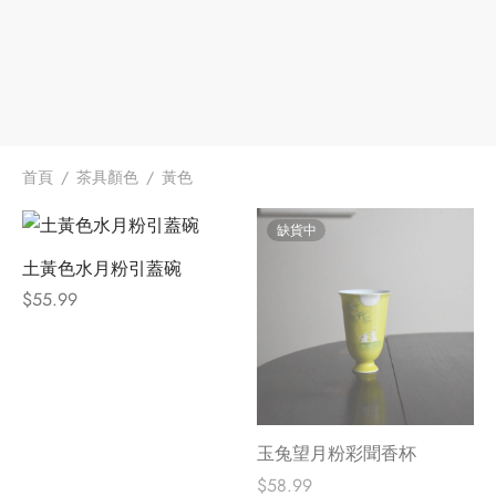
牌
堂
味
存儲
中國茶
省
首頁
/
茶具顏色
/
黃色
樣品
香
缺貨中
地分類
味
土黃色水月粉引蓋碗
$
55.99
牌分類
啡因含量分類
別分類
玉兔望月粉彩聞香杯
道分類
$
58.99