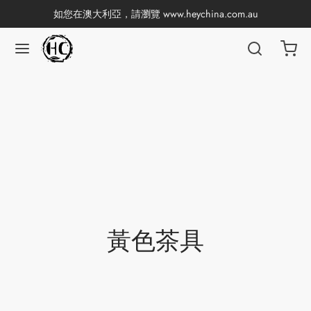
如您在澳大利亞，請瀏覽
www.heychina.com.au
返回
返回
返回
返回
返回
返回
返回
返回
國茶
產地分類
品牌分類
咖啡因含量分類
類別分類
味道分類
具及周邊
杯
茶
China
杯
茶
杯
香
黃色茶具
花茶
古茶坊
套裝
器具