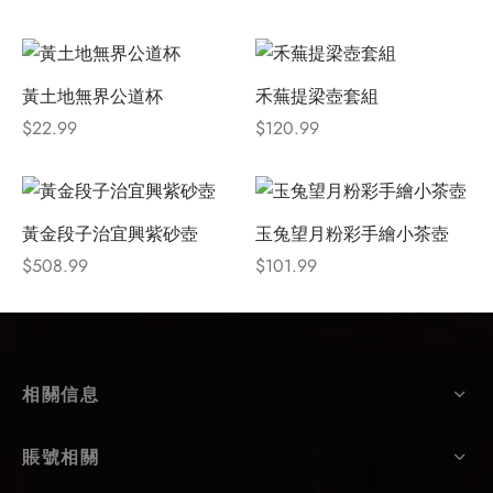
黃土地無界公道杯
禾蕪提梁壺套組
$
22.99
$
120.99
黃金段子治宜興紫砂壺
玉兔望月粉彩手繪小茶壺
$
508.99
$
101.99
相關信息
賬號相關