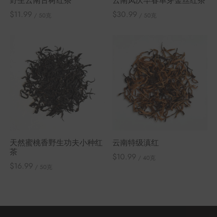
野生云南古树红茶
云南凤庆早春单芽金丝红茶
$
11.99
$
30.99
/ 50克
/ 50克
天然蜜桃香野生功夫小种红
云南特级滇红
茶
$
10.99
/ 40克
$
16.99
/ 50克