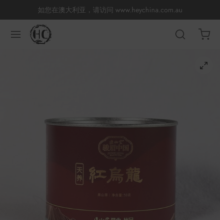
如您在澳大利亚，请访问
www.heychina.com.au
返回
返回
返回
返回
返回
返回
返回
返回
国茶
产地分类
品牌分类
咖啡因含量分类
类别分类
味道分类
具及周边
杯
茶
China
杯
茶
杯
香
花茶
古茶坊
套装
器具