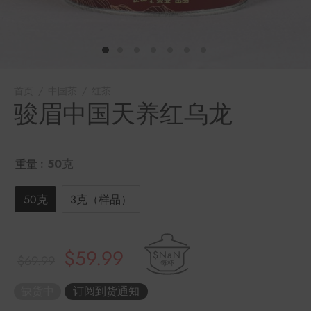
堂
味
存储
中国茶
首页
/
中国茶
/
红茶
/
骏眉中国天养红乌龙
骏眉中国天养红乌龙
样品
香
地分类
味
重量
: 50克
牌分类
50克
3克（样品）
啡因含量分类
原价为：
当前价格
$
59.99
$NaN
别分类
$
69.99
每杯
$69.99。
为：
缺货中
$59.99。
道分类