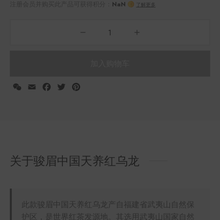
加入购物车
WeChat
Email
Facebook
Twitter
Pinterest
注册会员并购买此产品可获得积分：
NaN
了解更多
关于骏眉中国天养红乌龙
此款骏眉中国天养红乌龙产自福建省武夷山自然保
护区，是世界红茶发源地。其选用武夷山国家自然